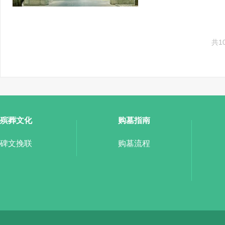
共1
殡葬文化
购墓指南
碑文挽联
购墓流程