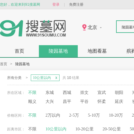
您好，欢迎来到91搜墓网
登录
|
免费注册
北京
陵园墓
首页
陵园墓地
地图看墓
殡
首页
>
陵园墓地
所有分类
>
10公里以内
共
10
结果
不限
东城
西城
崇文
宣武
朝阳
所在区域：
顺义
大兴
昌平
平谷
怀柔
延庆
不限
2万以内
2-5万
5-10万
10-20万
价格区间：
不限
10公里以内
10-20公里
20-50公里
5
距离市区：