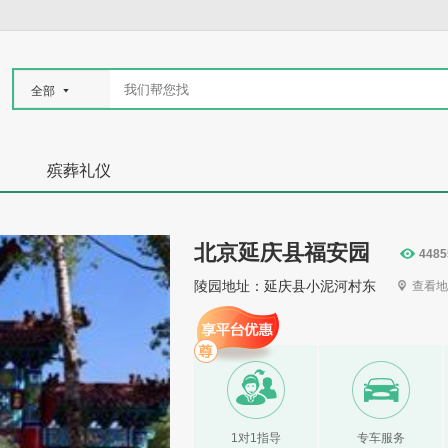
全部
殡葬礼仪
北京延庆县福安园
4485
陵园地址：延庆县小泥河村东
查看地
1对1指导
专车服务