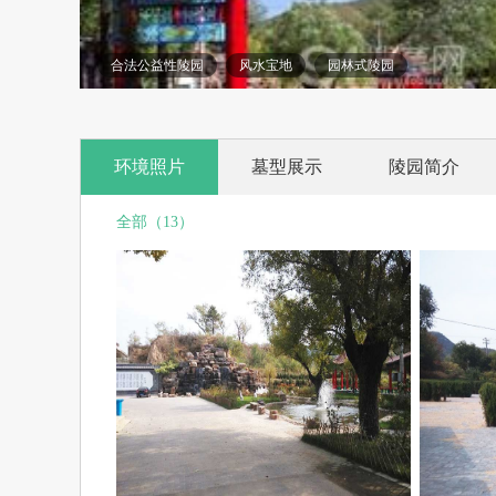
合法公益性陵园
风水宝地
园林式陵园
环境照片
墓型展示
陵园简介
全部（13）