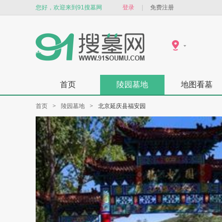
您好，欢迎来到91搜墓网
登录
|
免费注册
首页
陵园墓地
地图看墓
首页
>
陵园墓地
>
北京延庆县福安园