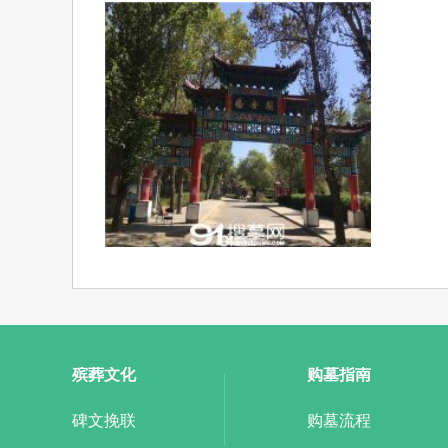
殡葬文化
购墓指南
碑文挽联
购墓流程