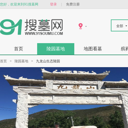
您好，欢迎来到91搜墓网
登录
|
免费注册
全部
首页
陵园墓地
地图看墓
殡
首页
>
陵园墓地
>
九龙山生态陵园