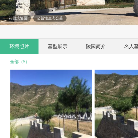
花园式陵园
公益性生态公墓
环境照片
墓型展示
陵园简介
名人
全部（5）