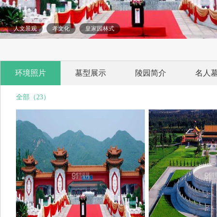
人文景观
孝文化
皇家园林式
环境照片
墓型展示
陵园简介
名人
全部（23）