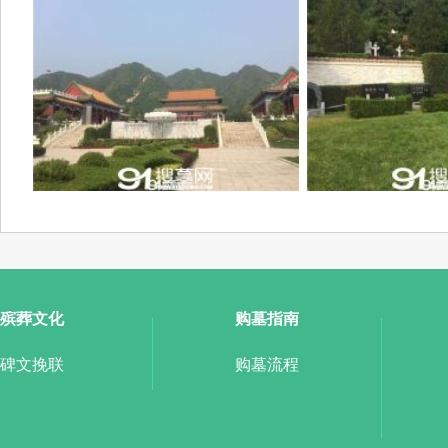
殡葬文化
购墓指南
碑文挽联
购墓流程