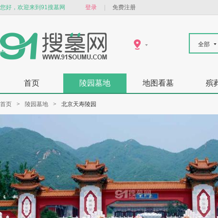
您好，欢迎来到91搜墓网
登录
|
免费注册
全部
首页
陵园墓地
地图看墓
殡
首页
>
陵园墓地
>
北京天寿陵园