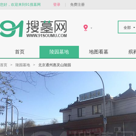
您好，欢迎来到91搜墓网
登录
|
免费注册
全部
首页
陵园墓地
地图看墓
殡
首页
>
陵园墓地
>
北京通州惠灵山陵园