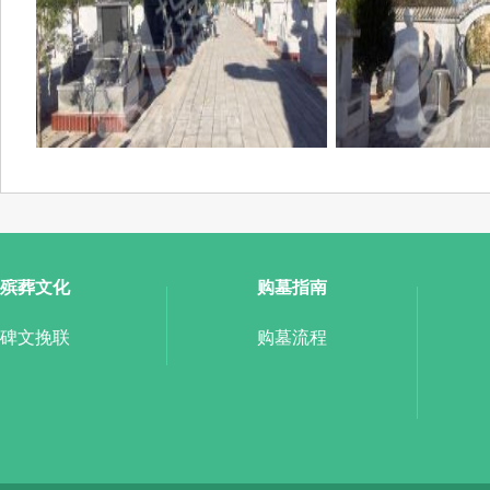
殡葬文化
购墓指南
碑文挽联
购墓流程