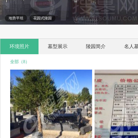
地势平坦
花园式陵园
环境照片
墓型展示
陵园简介
名人
全部（8）