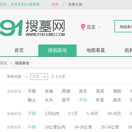
您好，欢迎来到91搜墓网
登录
|
免费注册
北京
陵园墓
首页
陵园墓地
地图看墓
殡
首页
>
陵园墓地
所有分类
>
平谷
共
1
结果
不限
东城
西城
崇文
宣武
朝阳
所在区域：
顺义
大兴
昌平
平谷
怀柔
延庆
不限
2万以内
2-5万
5-10万
10-20万
价格区间：
不限
10公里以内
10-20公里
20-50公里
5
距离市区：