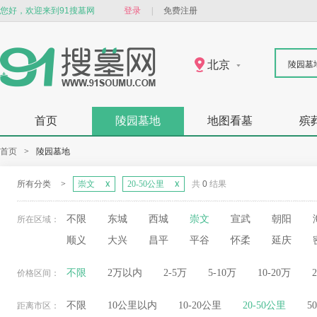
您好，欢迎来到91搜墓网
登录
|
免费注册
北京
陵园墓
首页
陵园墓地
地图看墓
殡
首页
>
陵园墓地
所有分类
>
崇文
20-50公里
共
0
结果
不限
东城
西城
崇文
宣武
朝阳
所在区域：
顺义
大兴
昌平
平谷
怀柔
延庆
不限
2万以内
2-5万
5-10万
10-20万
价格区间：
不限
10公里以内
10-20公里
20-50公里
5
距离市区：