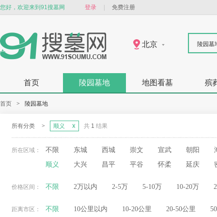
您好，欢迎来到91搜墓网
登录
|
免费注册
北京
陵园墓
首页
陵园墓地
地图看墓
殡
首页
>
陵园墓地
所有分类
>
顺义
共
1
结果
不限
东城
西城
崇文
宣武
朝阳
所在区域：
顺义
大兴
昌平
平谷
怀柔
延庆
不限
2万以内
2-5万
5-10万
10-20万
价格区间：
不限
10公里以内
10-20公里
20-50公里
5
距离市区：