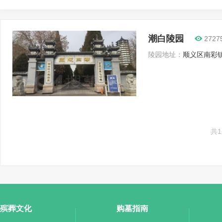
潮白陵园
2727
陵园地址：
顺义区南彩镇
共
殡葬文化
购墓指南