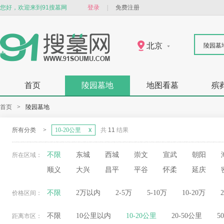
您好，欢迎来到91搜墓网
登录
|
免费注册
北京
陵园墓
首页
陵园墓地
地图看墓
殡
首页
>
陵园墓地
所有分类
>
10-20公里
共
11
结果
不限
东城
西城
崇文
宣武
朝阳
所在区域：
顺义
大兴
昌平
平谷
怀柔
延庆
不限
2万以内
2-5万
5-10万
10-20万
价格区间：
不限
10公里以内
10-20公里
20-50公里
5
距离市区：