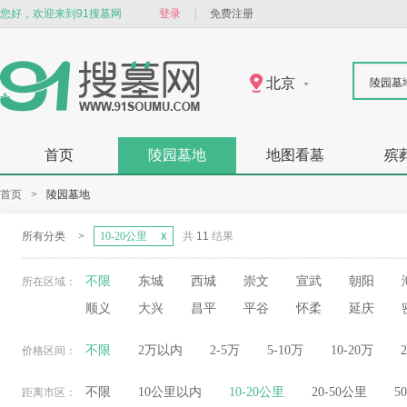
您好，欢迎来到91搜墓网
登录
|
免费注册
北京
陵园墓
首页
陵园墓地
地图看墓
殡
首页
>
陵园墓地
所有分类
>
10-20公里
共
11
结果
不限
东城
西城
崇文
宣武
朝阳
所在区域：
顺义
大兴
昌平
平谷
怀柔
延庆
不限
2万以内
2-5万
5-10万
10-20万
价格区间：
不限
10公里以内
10-20公里
20-50公里
5
距离市区：