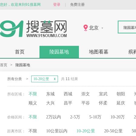
您好，欢迎来到91搜墓网
登录
|
免费注册
北京
陵园墓
首页
陵园墓地
地图看墓
殡
首页
>
陵园墓地
所有分类
>
10-20公里
共
11
结果
不限
东城
西城
崇文
宣武
朝阳
所在区域：
顺义
大兴
昌平
平谷
怀柔
延庆
不限
2万以内
2-5万
5-10万
10-20万
价格区间：
不限
10公里以内
10-20公里
20-50公里
5
距离市区：