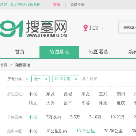
您好，欢迎来到91搜墓网
登录
|
免费注册
北京
陵园墓
首页
陵园墓地
地图看墓
殡
首页
>
陵园墓地
所有分类
>
通州
10-20公里
共
1
结果
不限
东城
西城
崇文
宣武
朝阳
所在区域：
顺义
大兴
昌平
平谷
怀柔
延庆
不限
2万以内
2-5万
5-10万
10-20万
价格区间：
不限
10公里以内
10-20公里
20-50公里
5
距离市区：